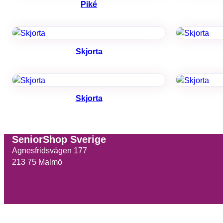
Piké
Skjorta
Skjorta
SeniorShop Sverige
Agnesfridsvägen 177
213 75 Malmö