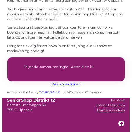
Hej, mitt namn är Marie Karlberg och jag bor strax utanför Uppsala.
Jag började som franchisetagare hösten 2016 i Nordens största
Upplevelse
mobila klädesbutik och ansvarar för SeniorShop Distrikt 12 Uppland
För att vår
där delar av Stockholm ingår.
hemsida ska
prestera så
Varje säsong så besöker jag träffpunkter, föreningar och olika
bra som
boende för äldre med min kollektion av moderna, sköna, fina och
möjligt
lättskötta kläder från välkända varumärken.
under ditt
besök. Om
Hör gärna av dig för att boka in en försäljning eller kanske en
du nekar de
här kakorna
modevisning hos dig!
kommer viss
funktionalitet
att försvinna
Följande kommuner ingår i detta distrikt
från
hemsidan.
Visa kollektionen
Marknadsföring
Kateryna Baiduzha,
CC BY-SA 4.0
, via Wikimedia Commons
Genom att dela
med dig av dina
SeniorShop Distrikt 12
Kontakt
intressen och ditt
Ramstalundsvägen 30
Integritetspolicy
beteende när du
755 91 Uppsala
Hantera cookies
surfar ökar du
chansen att få se
personligt
Fac
anpassat innehåll
och erbjudanden.