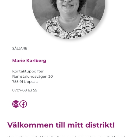
Nödvändiga
Dessa kakor
går inte att
välja bort. De
SÄLJARE
behövs för att
hemsidan
över huvud
Marie Karlberg
taget ska
fungera.
Kontaktuppgifter
Ramstalundsvägen 30
755 91 Uppsala
Statistik
För att vi ska
0707-68 63 59
kunna
förbättra
E-post
Facebook
hemsidans
funktionalitet
och
uppbyggnad,
baserat på
Välkommen till mitt distrikt!
hur
hemsidan
används.