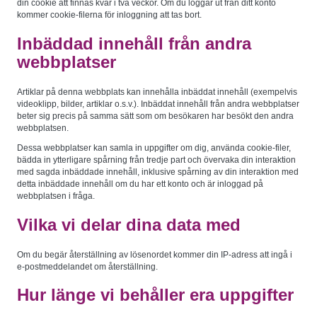
din cookie att finnas kvar i två veckor. Om du loggar ut från ditt konto
kommer cookie-filerna för inloggning att tas bort.
Inbäddad innehåll från andra
webbplatser
Nödvändiga
Dessa kakor
går inte att
Artiklar på denna webbplats kan innehålla inbäddat innehåll (exempelvis
välja bort. De
videoklipp, bilder, artiklar o.s.v.). Inbäddat innehåll från andra webbplatser
behövs för att
beter sig precis på samma sätt som om besökaren har besökt den andra
hemsidan
webbplatsen.
över huvud
taget ska
fungera.
Dessa webbplatser kan samla in uppgifter om dig, använda cookie-filer,
bädda in ytterligare spårning från tredje part och övervaka din interaktion
med sagda inbäddade innehåll, inklusive spårning av din interaktion med
detta inbäddade innehåll om du har ett konto och är inloggad på
Statistik
webbplatsen i fråga.
För att vi
ska kunna
förbättra
Vilka vi delar dina data med
hemsidans
funktionalitet
och
Om du begär återställning av lösenordet kommer din IP-adress att ingå i
uppbyggnad,
baserat på
e-postmeddelandet om återställning.
hur
hemsidan
Hur länge vi behåller era uppgifter
används.