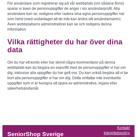
För användare som registrerar sig på vår webbplats (om sådana finns)
Upplevelse
sparar vi även de personuppgifter de anger i sin användarprofil. Alla
För att vår
användare kan se, redigera eller radera sina egna personuppgifter när
hemsida ska
som helst (med undantaget att de inte kan ändra sitt användarnamn).
prestera så
bra som
Även webbplatsens administratörer kan se och redigera denna
möjligt under
information.
ditt besök.
Om du
nekar de här
Vilka rättigheter du har över dina
kakorna
kommer
data
viss
funktionalitet
att försvinna
Om du har ett konto eller har skrivit några kommentarer på denna
från
hemsidan.
webbplats kan du begära en exportfil med de personuppgifter vi har om
dig, inklusive alla uppgifter du har gett oss. Du kan också begära att vi tar
bort alla personuppgifter vi har om dig. Detta omfattar inte eventuella
uppgifter som vi är tvungna att spara av administrativa, legala eller
Marknadsföring
säkerhetsändamål.
Genom att dela
med dig av dina
intressen och ditt
beteende när du
surfar ökar du
chansen att få se
personligt
anpassat innehåll
och erbjudanden.
Kontakt
Integritetspolicy
SeniorShop Sverige