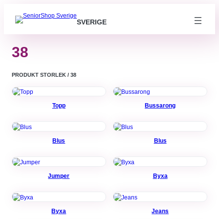
SVERIGE
38
PRODUKT STORLEK / 38
Topp
Bussarong
Blus
Blus
Jumper
Byxa
Byxa
Jeans