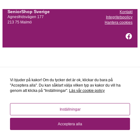
SeniorShop Sverige
Kontakt
Agnesfridsvägen 177
Integritetspolicy
Nödvändiga
213 75 Malmö
Hantera cookies
Dessa kakor
går inte att
välja bort. De
Fac
behövs för att
hemsidan
över huvud
taget ska
fungera.
Statistik
För att vi
ska kunna
Vi bjuder på kakor! Om du tycker det är ok, klickar du bara på
förbättra
"Acceptera alla". Du kan såklart välja vilken typ av kakor du vill ha
hemsidans
genom att klicka på "Inställningar".
Läs vår cookie policy
funktionalitet
och
uppbyggnad,
baserat på
hur
Inställningar
hemsidan
används.
Acceptera alla
Upplevelse
För att vår