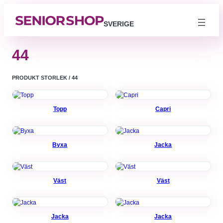
SVERIGE
44
PRODUKT STORLEK / 44
Topp
Capri
Byxa
Jacka
Väst
Väst
Jacka
Jacka