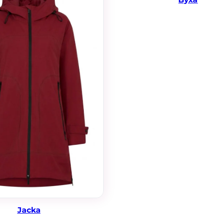
funktionalitet
att försvinna
från
hemsidan.
Marknadsföring
Genom att dela
med dig av dina
intressen och
ditt beteende
när du surfar
ökar du chansen
att få se
personligt
anpassat
innehåll och
erbjudanden.
Jacka