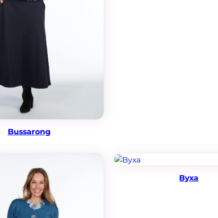
Nödvändiga
Dessa kakor
går inte att
välja bort. De
behövs för
Bussarong
att hemsidan
över huvud
taget ska
fungera.
Byxa
Statistik
För att vi ska